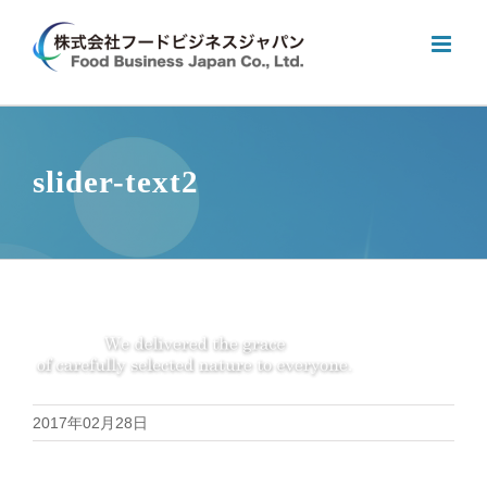
Skip
to
content
slider-text2
2017年02月28日