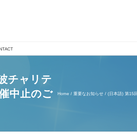
NTACT
が波チャリテ
催中止のご
Home
/
重要なお知らせ
/
(日本語) 第