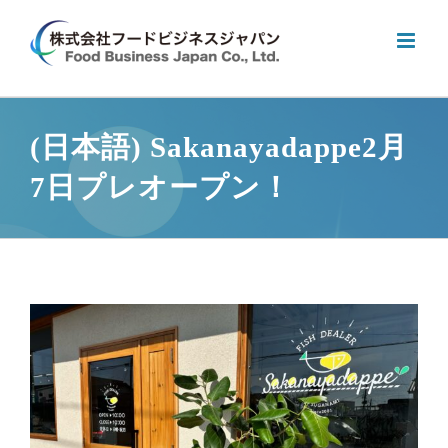
Skip
to
content
(日本語) Sakanayadappe2月
7日プレオープン！