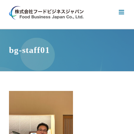
Skip
to
content
bg-staff01