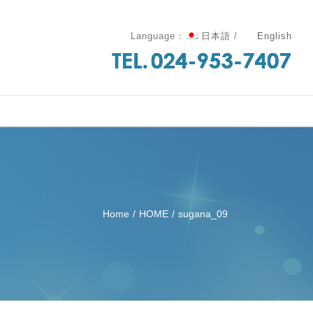
Language：
日本語
/
English
Home
/
HOME
/
sugana_09