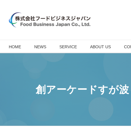
Skip
to
content
HOME
NEWS
SERVICE
ABOUT US
CO
創アーケードすが波