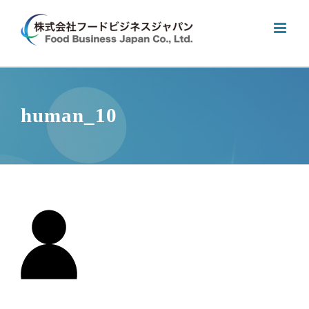
Skip
to
content
human_10