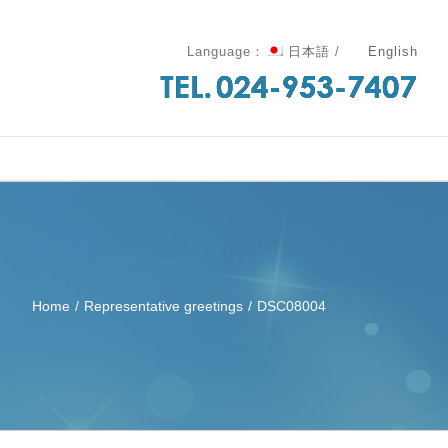
Language：
日本語
/
English
Home
/
Representative greetings
/
DSC08004