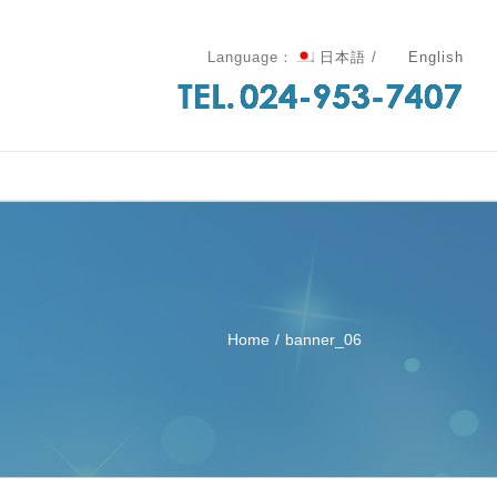
Language：
日本語
/
English
Home
/
banner_06