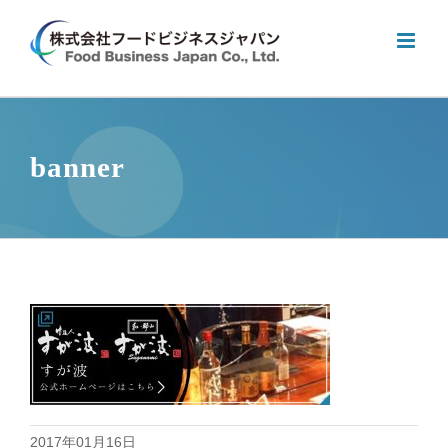
Skip
to
content
banner
2017年01月16日